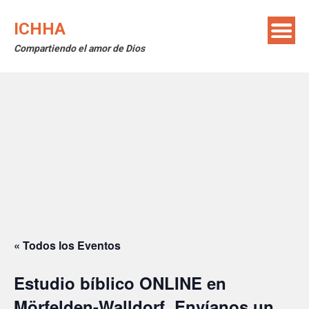
Saltar
al
ICHHA
contenido
Compartiendo el amor de Dios
« Todos los Eventos
Estudio bíblico ONLINE en
Mörfelden-Walldorf. Envíanos un