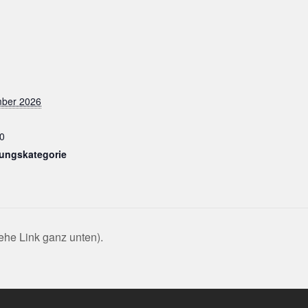
mber 2026
0
tungskategorie
ehe Link ganz unten).