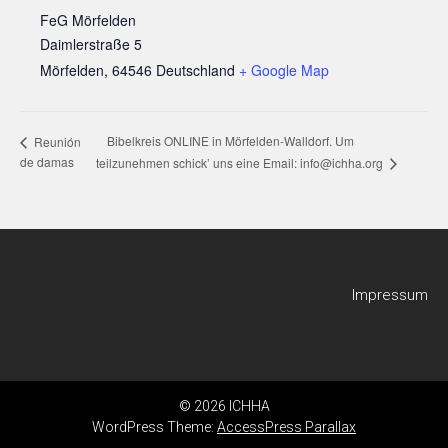
FeG Mörfelden
Daimlerstraße 5
Mörfelden
,
64546
Deutschland
+ Google Map
Bibelkreis ONLINE in Mörfelden-Walldorf. Um
Reunión
de damas
teilzunehmen schick’ uns eine Email: info@ichha.org
Impressum
© 2026 ICHHA
WordPress Theme:
AccessPress Parallax