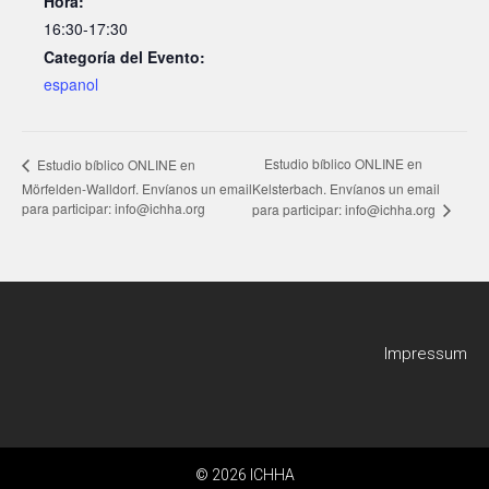
Hora:
16:30-17:30
Categoría del Evento:
espanol
Estudio bíblico ONLINE en
Estudio bíblico ONLINE en
Mörfelden-Walldorf. Envíanos un email
Kelsterbach. Envíanos un email
para participar: info@ichha.org
para participar: info@ichha.org
Impressum
© 2026 ICHHA