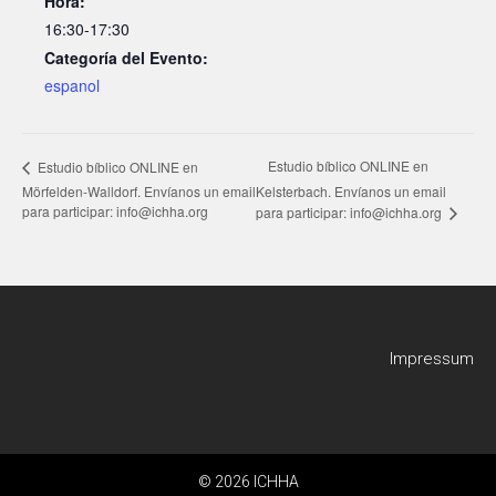
Hora:
16:30-17:30
Categoría del Evento:
espanol
Estudio bíblico ONLINE en
Estudio bíblico ONLINE en
Mörfelden-Walldorf. Envíanos un email
Kelsterbach. Envíanos un email
para participar: info@ichha.org
para participar: info@ichha.org
Impressum
© 2026 ICHHA