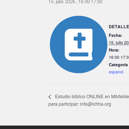
15. julio 2026 , 16:30
-
17:30
DETALL
Fecha:
15. julio 2
Hora:
16:30-17:3
Categoría
espanol
Estudio bíblico ONLINE en Mörfelde
para participar: info@ichha.org