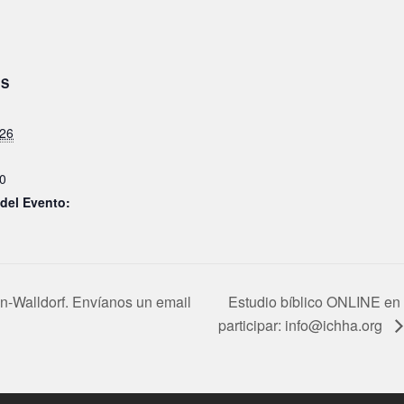
ES
026
0
 del Evento:
n-Walldorf. Envíanos un email
Estudio bíblico ONLINE en 
participar: info@ichha.org