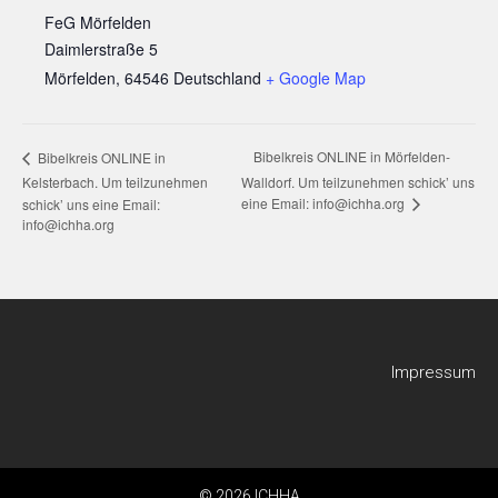
FeG Mörfelden
Daimlerstraße 5
Mörfelden
,
64546
Deutschland
+ Google Map
Bibelkreis ONLINE in Mörfelden-
Bibelkreis ONLINE in
Kelsterbach. Um teilzunehmen
Walldorf. Um teilzunehmen schick’ uns
eine Email: info@ichha.org
schick’ uns eine Email:
info@ichha.org
Impressum
© 2026 ICHHA