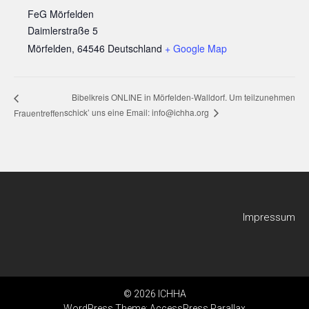
FeG Mörfelden
Daimlerstraße 5
Mörfelden
,
64546
Deutschland
+ Google Map
Bibelkreis ONLINE in Mörfelden-Walldorf. Um teilzunehmen
schick’ uns eine Email: info@ichha.org
Frauentreffen
Impressum
© 2026 ICHHA
WordPress Theme:
AccessPress Parallax