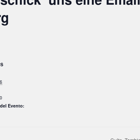
rg
ES
26
0
 del Evento: