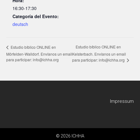
Hora:
16:30-17:30
Categoría del Evento:
deutsch
Estudio bíblico ONLINE en
Estudio bíblico ONLINE en
Mörfelden-Walldorf. Envíanos un email
Kelsterbach. Envíanos un email
para participar: info@ichha.org
para participar: info@ichha.org
Impressum
© 2026 ICHHA