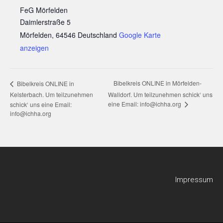
FeG Mörfelden
Daimlerstraße 5
Mörfelden
,
64546
Deutschland
Google Karte
anzeigen
Bibelkreis ONLINE in Mörfelden-
Bibelkreis ONLINE in
Kelsterbach. Um teilzunehmen
Walldorf. Um teilzunehmen schick‘ uns
eine Email: info@ichha.org
schick‘ uns eine Email:
info@ichha.org
Impressum