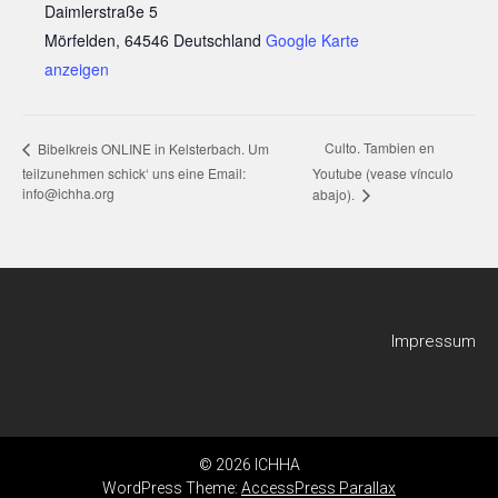
Daimlerstraße 5
Mörfelden
,
64546
Deutschland
Google Karte
anzeigen
Culto. Tambien en
Bibelkreis ONLINE in Kelsterbach. Um
teilzunehmen schick‘ uns eine Email:
Youtube (vease vínculo
info@ichha.org
abajo).
Impressum
© 2026 ICHHA
WordPress Theme:
AccessPress Parallax