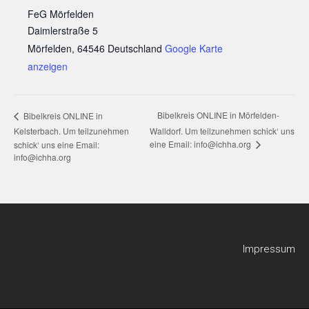
FeG Mörfelden
Daimlerstraße 5
Mörfelden
,
64546
Deutschland
Google Karte
anzeigen
Bibelkreis ONLINE in Mörfelden-
Bibelkreis ONLINE in
Kelsterbach. Um teilzunehmen
Walldorf. Um teilzunehmen schick‘ uns
eine Email: info@ichha.org
schick‘ uns eine Email:
info@ichha.org
Impressum