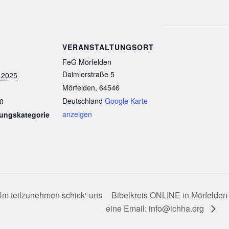
VERANSTALTUNGSORT
FeG Mörfelden
Daimlerstraße 5
 2025
Mörfelden
,
64546
Deutschland
Google Karte
0
anzeigen
tungskategorie
Um teilzunehmen schick‘ uns
Bibelkreis ONLINE in Mörfelden
eine Email: info@ichha.org