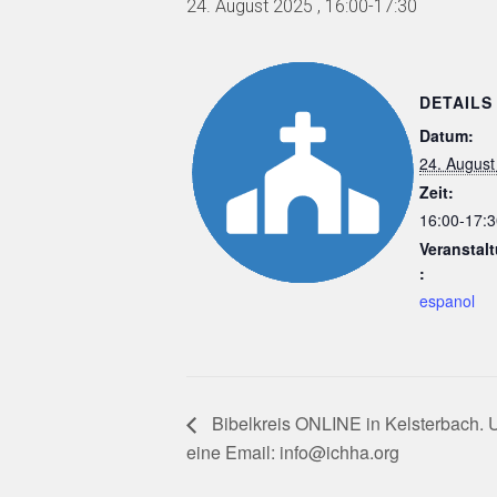
24. August 2025 , 16:00
-
17:30
DETAILS
Datum:
24. August
Zeit:
16:00-17:3
Veranstal
:
espanol
Bibelkreis ONLINE in Kelsterbach. 
eine Email: info@ichha.org