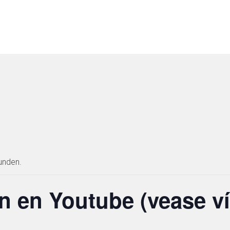
unden.
n en Youtube (vease ví