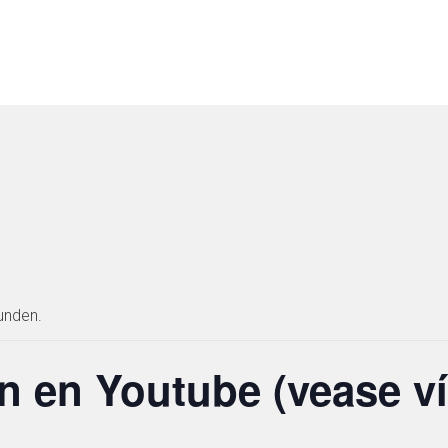
unden.
n en Youtube (vease ví