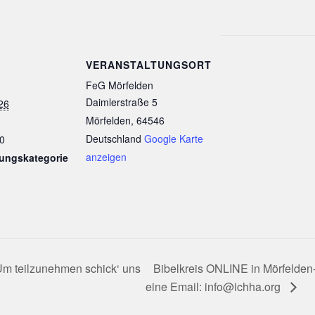
VERANSTALTUNGSORT
FeG Mörfelden
Daimlerstraße 5
26
Mörfelden
,
64546
Deutschland
Google Karte
0
anzeigen
tungskategorie
Um teilzunehmen schick‘ uns
Bibelkreis ONLINE in Mörfelden
eine Email: info@ichha.org