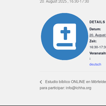
20. August 2025 , 16:30
-
17:30
DETAILS
Datum:
20. August
Zeit:
16:30-17:3
Veranstal
:
deutsch
Estudio bíblico ONLINE en Mörfelde
para participar: info@ichha.org