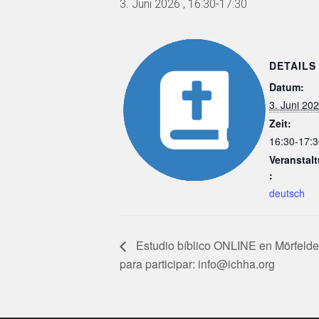
3. Juni 2026 , 16:30
-
17:30
DETAILS
Datum:
3. Juni 20
Zeit:
16:30-17:3
Veranstal
:
deutsch
Estudio bíblico ONLINE en Mörfelde
para participar: info@ichha.org