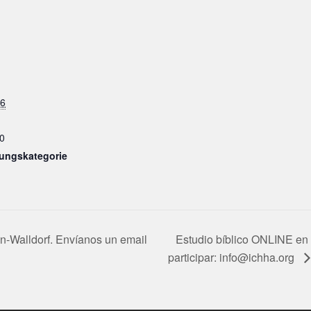
26
0
tungskategorie
n-Walldorf. Envíanos un email
Estudio bíblico ONLINE en 
participar: info@ichha.org