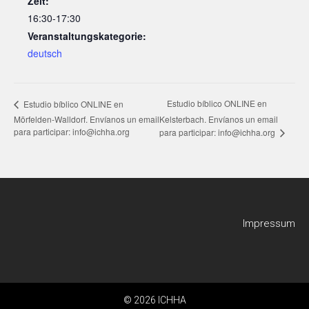
Zeit:
16:30-17:30
Veranstaltungskategorie:
deutsch
Estudio bíblico ONLINE en
Estudio bíblico ONLINE en
Mörfelden-Walldorf. Envíanos un email
Kelsterbach. Envíanos un email
para participar: info@ichha.org
para participar: info@ichha.org
Impressum
© 2026 ICHHA